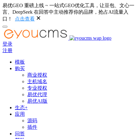
易优GEO 重磅上线 ~ 一站式GEO优化工具，让豆包、文心一
言、DeepSeek 在回答中主动推荐你的品牌，抢占AI流量入
口！
点击查看
登录
注册
模板
购买
商业授权
主机域名
专业授权
易优代理
易优AI版
生态+
应用
源码
插件
问答