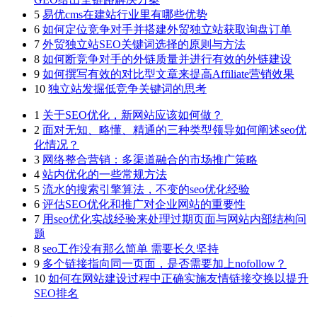
5
易优cms在建站行业里有哪些优势
6
如何定位竞争对手并搭建外贸独立站获取询盘订单
7
外贸独立站SEO关键词选择的原则与方法
8
如何断竞争对手的外链质量并进行有效的外链建设
9
如何撰写有效的对比型文章来提高Affiliate营销效果
10
独立站发掘低竞争关键词的思考
1
关于SEO优化，新网站应该如何做？
2
面对无知、略懂、精通的三种类型领导如何阐述seo优
化情况？
3
网络整合营销：多渠道融合的市场推广策略
4
站内优化的一些常规方法
5
流水的搜索引擎算法，不变的seo优化经验
6
评估SEO优化和推广对企业网站的重要性
7
用seo优化实战经验来处理过期页面与网站内部结构问
题
8
seo工作没有那么简单 需要长久坚持
9
多个链接指向同一页面，是否需要加上nofollow？
10
如何在网站建设过程中正确实施友情链接交换以提升
SEO排名