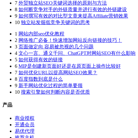
7
外贸独立站SEO关键词选择的原则与方法
8
如何断竞争对手的外链质量并进行有效的外链建设
9
如何撰写有效的对比型文章来提高Affiliate营销效果
10
独立站发掘低竞争关键词的思考
1
网站内部seo优化教程
2
网络推广必备！快速增加网站反向链接的技巧！
3
页面做定向 容易被忽视的几个问题
4
文心一言、通义千问、ChatGPT对网站SEO有什么影响
5
如何获得有效的链接
6
MIP是创建新页面好还是在原页面上操作比较好
7
如何优化URL以提高网站SEO效果？
8
百度指数到底是什么
9
新手网站优化过程的简单要领
10
搜索引擎如何判断内容是否优质
产品
商业授权
开通会员
易优代理
推荐主机