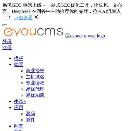
易优GEO 重磅上线 ~ 一站式GEO优化工具，让豆包、文心一
言、DeepSeek 在回答中主动推荐你的品牌，抢占AI流量入
口！
点击查看
登录
注册
模板
购买
商业授权
主机域名
专业授权
易优代理
易优AI版
生态+
应用
源码
插件
问答