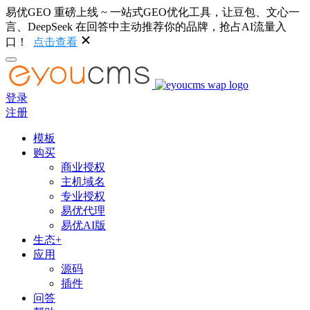
易优GEO 重磅上线 ~ 一站式GEO优化工具，让豆包、文心一
言、DeepSeek 在回答中主动推荐你的品牌，抢占AI流量入
口！
点击查看
登录
注册
模板
购买
商业授权
主机域名
专业授权
易优代理
易优AI版
生态+
应用
源码
插件
问答