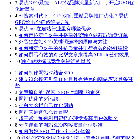
3
易优GEO系统：AI时代品牌流量新入口，开启GEO优
化新篇章
4
AI搜索时代下，GEO如何重塑品牌推广优化？易优
GEO给出全链路解决方案
5
易优cms在建站行业里有哪些优势
6
如何定位竞争对手并搭建外贸独立站获取询盘订单
7
外贸独立站SEO关键词选择的原则与方法
8
如何断竞争对手的外链质量并进行有效的外链建设
9
如何撰写有效的对比型文章来提高Affiliate营销效果
10
独立站发掘低竞争关键词的思考
1
如何制作网站时结合SEO
2
建立符合搜索引擎优化且具有特色的网站应该具备哪
些
3
文章原创的“误区”SEOer“慎踩”的雷区
4
网站优化的5个目标
5
小白怎么样自己优化网站
6
网站关键词怎么设置呢
7
超干货！如何利用记忆心理学提高用户体验？
8
分享详细的网站SEO内容质量评估标准
9
如何做好 SEO 工作？社交媒体篇
10
新站如何优化呢？优化过程中需要注意哪些细节呢？