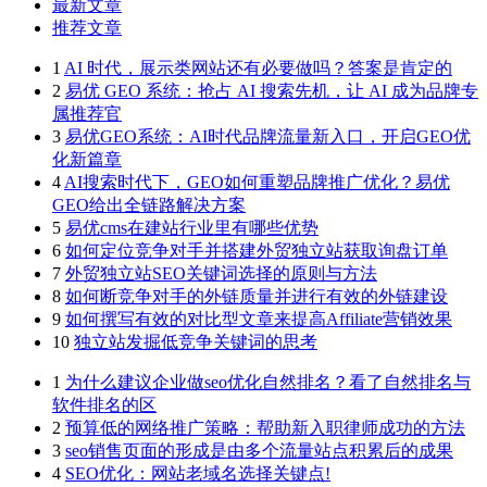
最新文章
推荐文章
1
AI 时代，展示类网站还有必要做吗？答案是肯定的
2
易优 GEO 系统：抢占 AI 搜索先机，让 AI 成为品牌专
属推荐官
3
易优GEO系统：AI时代品牌流量新入口，开启GEO优
化新篇章
4
AI搜索时代下，GEO如何重塑品牌推广优化？易优
GEO给出全链路解决方案
5
易优cms在建站行业里有哪些优势
6
如何定位竞争对手并搭建外贸独立站获取询盘订单
7
外贸独立站SEO关键词选择的原则与方法
8
如何断竞争对手的外链质量并进行有效的外链建设
9
如何撰写有效的对比型文章来提高Affiliate营销效果
10
独立站发掘低竞争关键词的思考
1
为什么建议企业做seo优化自然排名？看了自然排名与
软件排名的区
2
预算低的网络推广策略：帮助新入职律师成功的方法
3
seo销售页面的形成是由多个流量站点积累后的成果
4
SEO优化：网站老域名选择关键点!