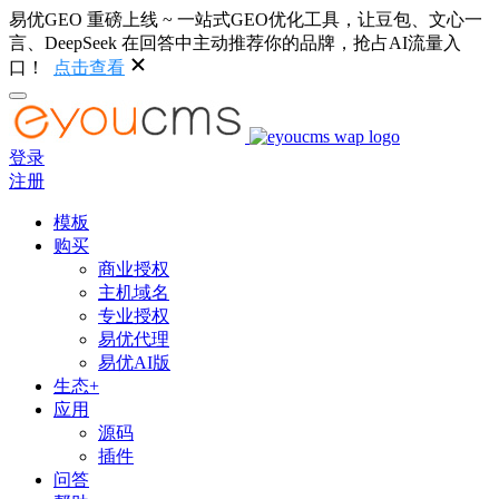
易优GEO 重磅上线 ~ 一站式GEO优化工具，让豆包、文心一
言、DeepSeek 在回答中主动推荐你的品牌，抢占AI流量入
口！
点击查看
登录
注册
模板
购买
商业授权
主机域名
专业授权
易优代理
易优AI版
生态+
应用
源码
插件
问答