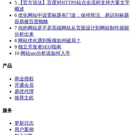
5
【官方说法】百度对HTTPS站点全流程支持方案文字
概述
6
优化网站中设置标题有门道，保持简洁、易识别标题
容易被百度蜘蛛
7
你的网站是不是高端网站从页面设计到网站制作就能
分析出来
8
网站优化遇到瓶颈如何破局？
9
独立开发者SEO指南
10
网站seo分析该如何入手
产品
商业授权
开通会员
易优代理
推荐主机
服务
更新日志
用户案例