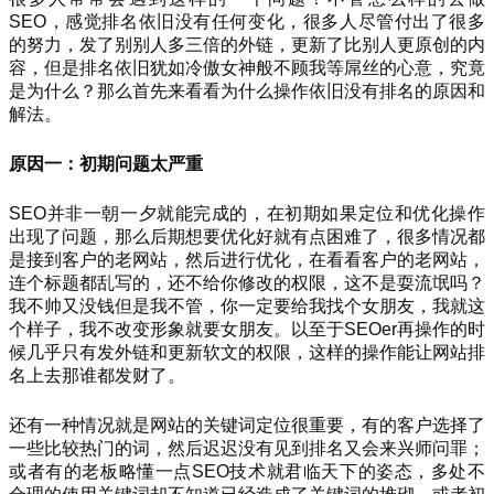
SEO，感觉排名依旧没有任何变化，很多人尽管付出了很多
的努力，发了别别人多三倍的外链，更新了比别人更原创的内
容，但是排名依旧犹如冷傲女神般不顾我等屌丝的心意，究竟
是为什么？那么首先来看看为什么操作依旧没有排名的原因和
解法。
原因一：初期问题太严重
SEO并非一朝一夕就能完成的，在初期如果定位和优化操作
出现了问题，那么后期想要优化好就有点困难了，很多情况都
是接到客户的老网站，然后进行优化，在看看客户的老网站，
连个标题都乱写的，还不给你修改的权限，这不是耍流氓吗？
我不帅又没钱但是我不管，你一定要给我找个女朋友，我就这
个样子，我不改变形象就要女朋友。以至于SEOer再操作的时
候几乎只有发外链和更新软文的权限，这样的操作能让网站排
名上去那谁都发财了。
还有一种情况就是网站的关键词定位很重要，有的客户选择了
一些比较热门的词，然后迟迟没有见到排名又会来兴师问罪；
或者有的老板略懂一点SEO技术就君临天下的姿态，多处不