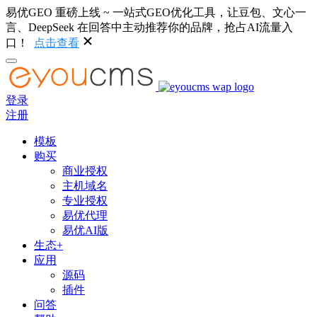
易优GEO 重磅上线 ~ 一站式GEO优化工具，让豆包、文心一
言、DeepSeek 在回答中主动推荐你的品牌，抢占AI流量入
口！
点击查看
登录
注册
模板
购买
商业授权
主机域名
专业授权
易优代理
易优AI版
生态+
应用
源码
插件
问答