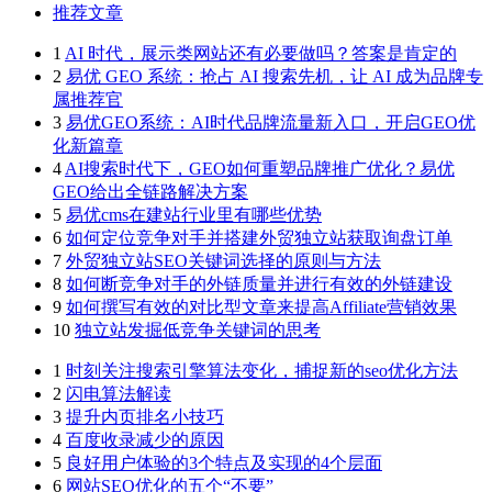
推荐文章
1
AI 时代，展示类网站还有必要做吗？答案是肯定的
2
易优 GEO 系统：抢占 AI 搜索先机，让 AI 成为品牌专
属推荐官
3
易优GEO系统：AI时代品牌流量新入口，开启GEO优
化新篇章
4
AI搜索时代下，GEO如何重塑品牌推广优化？易优
GEO给出全链路解决方案
5
易优cms在建站行业里有哪些优势
6
如何定位竞争对手并搭建外贸独立站获取询盘订单
7
外贸独立站SEO关键词选择的原则与方法
8
如何断竞争对手的外链质量并进行有效的外链建设
9
如何撰写有效的对比型文章来提高Affiliate营销效果
10
独立站发掘低竞争关键词的思考
1
时刻关注搜索引擎算法变化，捕捉新的seo优化方法
2
闪电算法解读
3
提升内页排名小技巧
4
百度收录减少的原因
5
良好用户体验的3个特点及实现的4个层面
6
网站SEO优化的五个“不要”