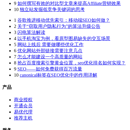
9
如何撰写有效的对比型文章来提高Affiliate营销效果
10
独立站发掘低竞争关键词的思考
1
谷歌推进移动优先索引：移动端SEO如何做？
2
关于“窃取用户隐私行为”的算法升级公告
3
闪电算法解读
4
以手机淘宝为例，看原型图易缺失的交互场景
5
网站上线后 需要做哪些优化工作
6
优化网站外部链接需要注意几点
7
怎么才能建设一个高质量的网站
8
抢占百度搜索引擎黄金位置，seo优化排名如何实现？
9
SEO——如何免费获得百万流量
10
canonical标签在SEO优化中的作用详解
产品
商业授权
开通会员
易优代理
推荐主机