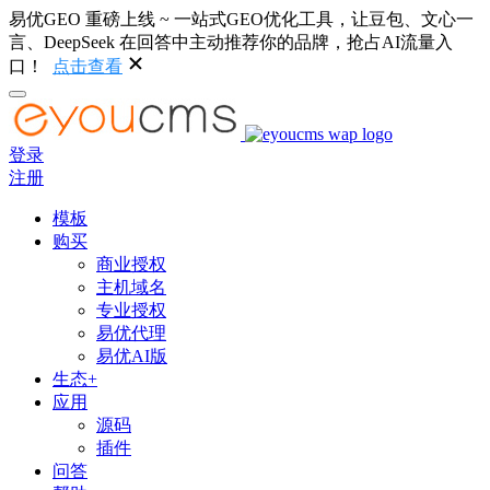
易优GEO 重磅上线 ~ 一站式GEO优化工具，让豆包、文心一
言、DeepSeek 在回答中主动推荐你的品牌，抢占AI流量入
口！
点击查看
登录
注册
模板
购买
商业授权
主机域名
专业授权
易优代理
易优AI版
生态+
应用
源码
插件
问答