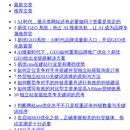
最新文章
推荐文章
1
AI 时代，展示类网站还有必要做吗？答案是肯定的
2
易优 GEO 系统：抢占 AI 搜索先机，让 AI 成为品牌专
属推荐官
3
易优GEO系统：AI时代品牌流量新入口，开启GEO优
化新篇章
4
AI搜索时代下，GEO如何重塑品牌推广优化？易优
GEO给出全链路解决方案
5
易优cms在建站行业里有哪些优势
6
如何定位竞争对手并搭建外贸独立站获取询盘订单
7
外贸独立站SEO关键词选择的原则与方法
8
如何断竞争对手的外链质量并进行有效的外链建设
9
如何撰写有效的对比型文章来提高Affiliate营销效果
10
独立站发掘低竞争关键词的思考
1
判断网站seo优化水平不只是权重还有外链数量与关键
词排序
2
在启动SEO优化之前，正确掌握相关的社交媒体、舆
论监测是十分必要
3
SEO几大误区