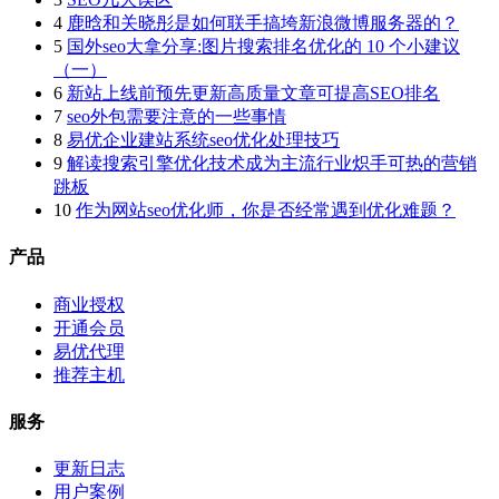
4
鹿晗和关晓彤是如何联手搞垮新浪微博服务器的？
5
国外seo大拿分享:图片搜索排名优化的 10 个小建议
（一）
6
新站上线前预先更新高质量文章可提高SEO排名
7
seo外包需要注意的一些事情
8
易优企业建站系统seo优化处理技巧
9
解读搜索引擎优化技术成为主流行业炽手可热的营销
跳板
10
作为网站seo优化师，你是否经常遇到优化难题？
产品
商业授权
开通会员
易优代理
推荐主机
服务
更新日志
用户案例