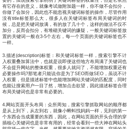
要的，虽说搜索引擎削弱了关键词标签的权重性，但是它依然
有它存在的意义，就像考试做附加题一样，你不做不会扣分，
你做了会加分，因此也不能忽视关键词标签的操作，尽管作用
没有title标签那么大，很多人在关键词标签布局关键词的时
候，总是把关键词放满，有的放了几十个，这样的做法不仅不
加分，反而会扣分，有堆砌关键词的嫌疑，一般关键词标签放
置的关键词一般在3-5个左右，每一个页面的关键词标签也不
一样。
3.描述(description)标签：和关键词标签一样，搜索引擎不计
入权重叠加算法中，也就是说即便这些地方布局满了关键词也
不会提升网站的整体权重，很多人就问了，不能增加权重还有
必要操作吗?那笔者只能说你是为了SEO而做SEO，虽说不计
入权重，但是描述标签中也能增加网站关键词的匹配度，同时
也能让搜索用户一目了然，增加点击欲望，因此描述标签合理
布局关键词也是非常有必要的。
4.网站页面开头布局：众所周知，搜索引擎抓取网站的顺序都
是从上到下，从左到右，就像小蝌蚪找妈妈一样，见到的第一
个东西会当成重要的东西，因此，在网站页面的开头合理的穿
插核心关键词也是非常有用的，经常会看到一些大神在网站头
部穿插一些文字，当然，越重要的地方资源越有限，穿插的关