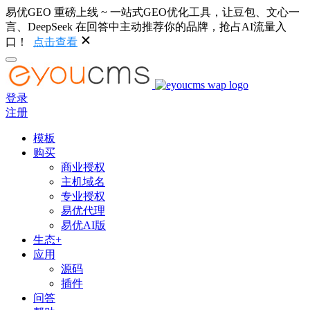
易优GEO 重磅上线 ~ 一站式GEO优化工具，让豆包、文心一
言、DeepSeek 在回答中主动推荐你的品牌，抢占AI流量入
口！
点击查看
登录
注册
模板
购买
商业授权
主机域名
专业授权
易优代理
易优AI版
生态+
应用
源码
插件
问答