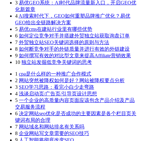
3
易优GEO系统：AI时代品牌流量新入口，开启GEO优
化新篇章
4
AI搜索时代下，GEO如何重塑品牌推广优化？易优
GEO给出全链路解决方案
5
易优cms在建站行业里有哪些优势
6
如何定位竞争对手并搭建外贸独立站获取询盘订单
7
外贸独立站SEO关键词选择的原则与方法
8
如何断竞争对手的外链质量并进行有效的外链建设
9
如何撰写有效的对比型文章来提高Affiliate营销效果
10
独立站发掘低竞争关键词的思考
1
cpa是什么样的一种推广合作模式
2
网站突然被降权如何是好？网站被降权要点分析
3
SEO学习思路：看完小白少走弯路
4
浅谈启动页/广告页/引导页设计思想
5
一个企业的高质量内容页面应该包含产品介绍及产品
交易服务流程
6
决定网站seo优化是否成功的主要因素是各个栏目页关
键词布局的合理
7
网站域名和网站排名有关系吗
8
企业网站写文章需要的SEO技巧
9
人工智能将彻底改变SEO