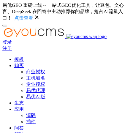
易优GEO 重磅上线 ~ 一站式GEO优化工具，让豆包、文心一
言、DeepSeek 在回答中主动推荐你的品牌，抢占AI流量入
口！
点击查看
登录
注册
模板
购买
商业授权
主机域名
专业授权
易优代理
易优AI版
生态+
应用
源码
插件
问答