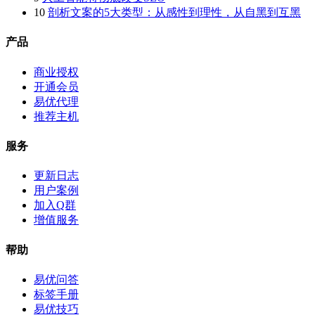
10
剖析文案的5大类型：从感性到理性，从自黑到互黑
产品
商业授权
开通会员
易优代理
推荐主机
服务
更新日志
用户案例
加入Q群
增值服务
帮助
易优问答
标签手册
易优技巧