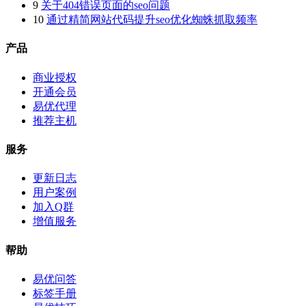
9
关于404错误页面的seo问题
10
通过精简网站代码提升seo优化蜘蛛抓取频率
产品
商业授权
开通会员
易优代理
推荐主机
服务
更新日志
用户案例
加入Q群
增值服务
帮助
易优问答
标签手册