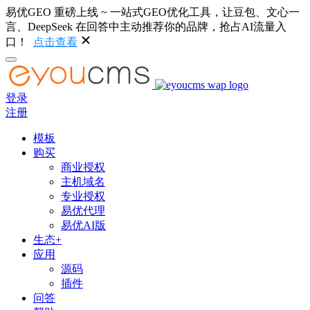
易优GEO 重磅上线 ~ 一站式GEO优化工具，让豆包、文心一
言、DeepSeek 在回答中主动推荐你的品牌，抢占AI流量入
口！
点击查看
登录
注册
模板
购买
商业授权
主机域名
专业授权
易优代理
易优AI版
生态+
应用
源码
插件
问答