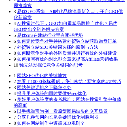
属推荐官
3
易优GEO系统：AI时代品牌流量新入口，开启GEO优
化新篇章
4
AI搜索时代下，GEO如何重塑品牌推广优化？易优
GEO给出全链路解决方案
5
易优cms在建站行业里有哪些优势
6
如何定位竞争对手并搭建外贸独立站获取询盘订单
7
外贸独立站SEO关键词选择的原则与方法
8
如何断竞争对手的外链质量并进行有效的外链建设
9
如何撰写有效的对比型文章来提高Affiliate营销效果
10
独立站发掘低竞争关键词的思考
1
网站SEO优化的关键地方
2
在看了10000条标题后，我们总结了写文案的4大技巧
3
网站关键词排名下降怎么办
4
提升用户体验的同时要做好seo优化
5
良好用户体验度的参考标准：网站在搜索引擎中价值
的高低
6
以手机淘宝为例，看原型图易缺失的交互场景
7
分享几种常用的长尾关键词优化制胜利器
8
如何在网站制作中遵循SEO规则？