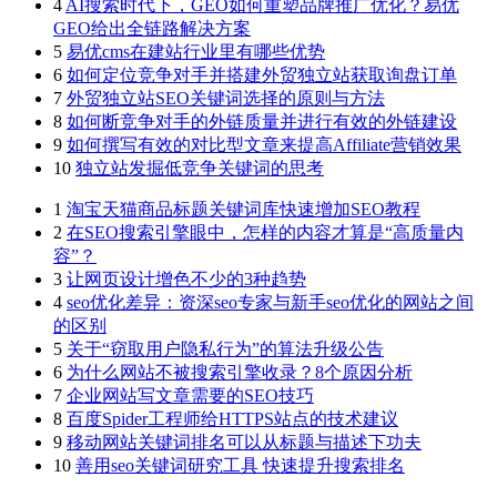
4
AI搜索时代下，GEO如何重塑品牌推广优化？易优
GEO给出全链路解决方案
5
易优cms在建站行业里有哪些优势
6
如何定位竞争对手并搭建外贸独立站获取询盘订单
7
外贸独立站SEO关键词选择的原则与方法
8
如何断竞争对手的外链质量并进行有效的外链建设
9
如何撰写有效的对比型文章来提高Affiliate营销效果
10
独立站发掘低竞争关键词的思考
1
淘宝天猫商品标题关键词库快速增加SEO教程
2
在SEO搜索引擎眼中，怎样的内容才算是“高质量内
容”？
3
让网页设计增色不少的3种趋势
4
seo优化差异：资深seo专家与新手seo优化的网站之间
的区别
5
关于“窃取用户隐私行为”的算法升级公告
6
为什么网站不被搜索引擎收录？8个原因分析
7
企业网站写文章需要的SEO技巧
8
百度Spider工程师给HTTPS站点的技术建议
9
移动网站关键词排名可以从标题与描述下功夫
10
善用seo关键词研究工具 快速提升搜索排名