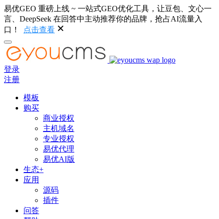
易优GEO 重磅上线 ~ 一站式GEO优化工具，让豆包、文心一
言、DeepSeek 在回答中主动推荐你的品牌，抢占AI流量入
口！
点击查看
登录
注册
模板
购买
商业授权
主机域名
专业授权
易优代理
易优AI版
生态+
应用
源码
插件
问答