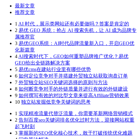
最新文章
推荐文章
1
AI 时代，展示类网站还有必要做吗？答案是肯定的
2
易优 GEO 系统：抢占 AI 搜索先机，让 AI 成为品牌专
属推荐官
3
易优GEO系统：AI时代品牌流量新入口，开启GEO优
化新篇章
4
AI搜索时代下，GEO如何重塑品牌推广优化？易优
GEO给出全链路解决方案
5
易优cms在建站行业里有哪些优势
6
如何定位竞争对手并搭建外贸独立站获取询盘订单
7
外贸独立站SEO关键词选择的原则与方法
8
如何断竞争对手的外链质量并进行有效的外链建设
9
如何撰写有效的对比型文章来提高Affiliate营销效果
10
独立站发掘低竞争关键词的思考
1
实现精准流量代替泛流量，你需要革新网络营销模式
2
告别百度seo关键词排名优化过时方法，迎接网站权重
起飞时刻
3
掌握新的SEO优化核心技术，敢于打破传统优化难题