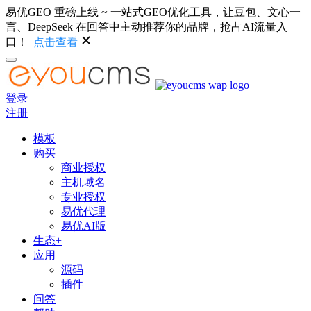
易优GEO 重磅上线 ~ 一站式GEO优化工具，让豆包、文心一
言、DeepSeek 在回答中主动推荐你的品牌，抢占AI流量入
口！
点击查看
登录
注册
模板
购买
商业授权
主机域名
专业授权
易优代理
易优AI版
生态+
应用
源码
插件
问答