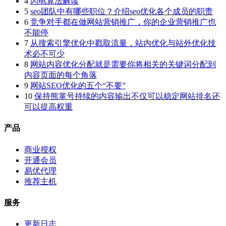
4
闪电算法解读
5
seo团队中有哪些职位？介绍seo优化各个成员的职责
6
竞争对手都在做网站营销推广，你的企业营销推广也
不能停
7
从搜索引擎优化中戳取流量，站内优化与站外优化技
术必不可少
8
网站内容优化分配就是需要你将相关的关键词分配到
内容页面的每个角落
9
网站SEO优化的五个“不要”
10
保持熊掌号持续的内容输出不仅可以稳定网站排名还
可以提高权重
产品
商业授权
开通会员
易优代理
推荐主机
服务
更新日志