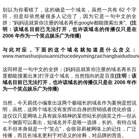
别以为你看错了，这的确是一个域名，虽然一共有 62 个字
符，但是却依然被很多人记住了，因为它是一句中文的全
拼：“妈妈说就算你注册的域名再长google都能搜索出来”。
(注
明：该域名目前已无法打开，也许该域名的传播仅只是在
2006 年作为一个笑点娱乐广为传播)
与此对应，下面的这个域名就知道是什么含义：
www.mamashuojiusuannizhucedeyumingzaichangbaidudoune
这同样是一句中文的全拼：(妈妈说就算你注册的域名再长百
度都能搜素出来)打开这个域名，当然指向的是百度
(注
明：该
域名目前已无法打开，也许该域名的传播仅只是在 2006 年作
为一个笑点娱乐广为传播)
当然，今天易优小编拿出这两个极端长的域名作为案例是想说
明，虽然，这两个域名没有发挥出自身的营销或者优化价值，
这仅仅只是网络上具有娱乐精神的某些站长的搞笑之作—但从
一个侧面可以看出，短域名并不是唯一选择，长的、有特点域
名不但本身就是一个“笑点”，会很容易被网络上的记住，广泛
传播，而且长域名更利于对语义的诠释，对品牌的营造。