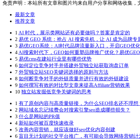
免责声明：本站所有文章和图片均来自用户分享和网络收集，
最新文章
推荐文章
1
AI 时代，展示类网站还有必要做吗？答案是肯定的
2
易优 GEO 系统：抢占 AI 搜索先机，让 AI 成为品牌
3
易优GEO系统：AI时代品牌流量新入口，开启GEO优
4
AI搜索时代下，GEO如何重塑品牌推广优化？易优GE
5
易优cms在建站行业里有哪些优势
6
如何定位竞争对手并搭建外贸独立站获取询盘订单
7
外贸独立站SEO关键词选择的原则与方法
8
如何断竞争对手的外链质量并进行有效的外链建设
9
如何撰写有效的对比型文章来提高Affiliate营销效果
10
独立站发掘低竞争关键词的思考
1
有了原创内容与高质量链接，为什么SEO排名还不理想
2
网站域名忘记续费会对搜索引擎seo造成哪些损失？
3
什么是网站的PR值
4
新站如何被百度快速收录
5
改善内容营销，就应该做好seo优化内容创建
6
盲目无计划的社交平台推广，有可能会导致网络营销计