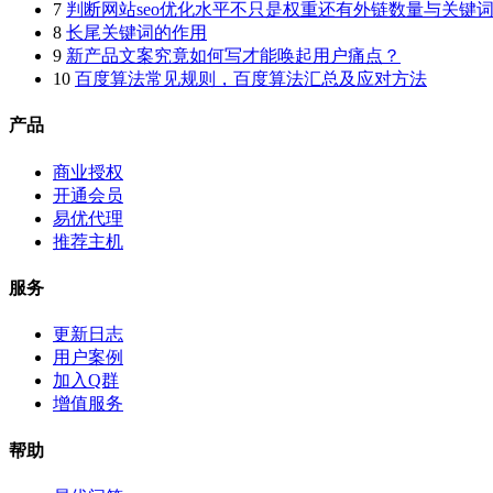
7
判断网站seo优化水平不只是权重还有外链数量与关键
8
长尾关键词的作用
9
新产品文案究竟如何写才能唤起用户痛点？
10
百度算法常见规则，百度算法汇总及应对方法
产品
商业授权
开通会员
易优代理
推荐主机
服务
更新日志
用户案例
加入Q群
增值服务
帮助