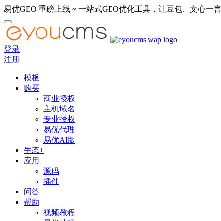
易优GEO 重磅上线 ~ 一站式GEO优化工具，让豆包、文心一言
登录
注册
模板
购买
商业授权
主机域名
专业授权
易优代理
易优AI版
生态+
应用
源码
插件
问答
帮助
视频教程