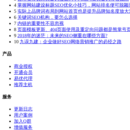
4
掌握网站建设标题SEO优化小技巧，网站排名便可脱颖
5
实际上品牌词布局到网站首页也是提升品牌知名度放大
6
关键词SEO机构，要怎么选择
7
内链的重要性不容忽视
8
页面模板更新、404页面使用及重定向问题都是熊掌号
9
2018年的迷茫：未来的SEO侧重在哪些方面?
10
九误九建：企业做好SEO网络营销推广的必经之路
产品
商业授权
开通会员
易优代理
推荐主机
服务
更新日志
用户案例
加入Q群
增值服务