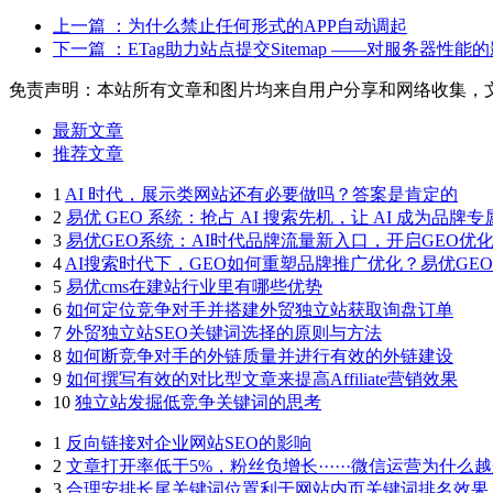
上一篇
：为什么禁止任何形式的APP自动调起
下一篇
：ETag助力站点提交Sitemap ——对服务器性能
免责声明：本站所有文章和图片均来自用户分享和网络收集，
最新文章
推荐文章
1
AI 时代，展示类网站还有必要做吗？答案是肯定的
2
易优 GEO 系统：抢占 AI 搜索先机，让 AI 成为品牌
3
易优GEO系统：AI时代品牌流量新入口，开启GEO优
4
AI搜索时代下，GEO如何重塑品牌推广优化？易优GE
5
易优cms在建站行业里有哪些优势
6
如何定位竞争对手并搭建外贸独立站获取询盘订单
7
外贸独立站SEO关键词选择的原则与方法
8
如何断竞争对手的外链质量并进行有效的外链建设
9
如何撰写有效的对比型文章来提高Affiliate营销效果
10
独立站发掘低竞争关键词的思考
1
反向链接对企业网站SEO的影响
2
文章打开率低于5%，粉丝负增长······微信运营为什么
3
合理安排长尾关键词位置利于网站内页关键词排名效果