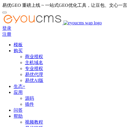
易优GEO 重磅上线 ~ 一站式GEO优化工具，让豆包、文心一言
登录
注册
模板
购买
商业授权
主机域名
专业授权
易优代理
易优AI版
生态+
应用
源码
插件
问答
帮助
视频教程