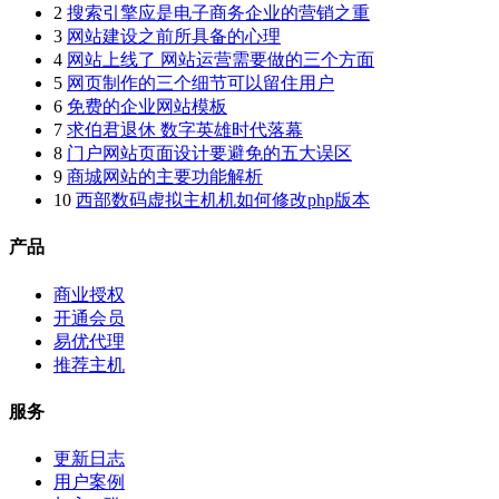
2
搜索引擎应是电子商务企业的营销之重
3
网站建设之前所具备的心理
4
网站上线了 网站运营需要做的三个方面
5
网页制作的三个细节可以留住用户
6
免费的企业网站模板
7
求伯君退休 数字英雄时代落幕
8
门户网站页面设计要避免的五大误区
9
商城网站的主要功能解析
10
西部数码虚拟主机机如何修改php版本
产品
商业授权
开通会员
易优代理
推荐主机
服务
更新日志
用户案例