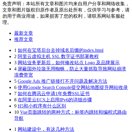
免责声明：本站所有文章和图片均来自用户分享和网络收集，
文章和图片版权归原作者及原出处所有，仅供学习与参考，请
勿用于商业用途，如果损害了您的权利，请联系网站客服处
理。
最新文章
推荐文章
1
如何在宝塔后台去掉域名后缀的index.html
2
阿里云虚拟主机 SSL 数字证书部署教程
3
网站业务更新后，如何修改站点 Logo 及品牌展示
4
屏蔽国外垃圾无用蜘蛛，防止大量抓取导致网站崩溃
浪费带宽
5
Google Ads 推广链接打不开问题及解决方法
6
使用Google Search Console提交网站地图提升网站收录
7
如何在腾讯云申请1年免费SSL证书
8
在阿里云ECS上启用IPv6的详细步骤
9
H5和小程序有什么区别
10
Vue页面跳转的两种方式：标签内跳转和编程式路由
导航
1
网站建设中，有这几种方法