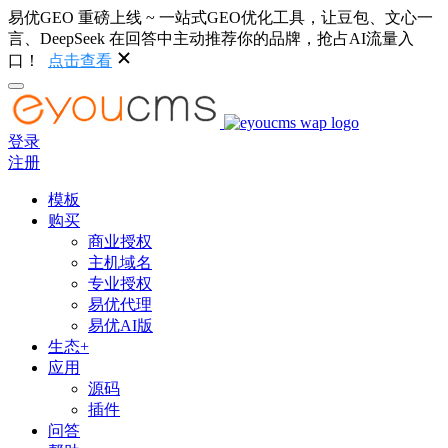
易优GEO 重磅上线 ~ 一站式GEO优化工具，让豆包、文心一
言、DeepSeek 在回答中主动推荐你的品牌，抢占AI流量入
口！
点击查看
登录
注册
模板
购买
商业授权
主机域名
专业授权
易优代理
易优AI版
生态+
应用
源码
插件
问答