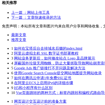
相关推荐
上一篇
：网站上传工具
下一篇
：文章快速收录的方法
免责声明：本站所有文章和图片均来自用户分享和网络收集，
最新文章
推荐文章
1
如何在宝塔后台去掉域名后缀的index.html
2
阿里云虚拟主机 SSL 数字证书部署教程
3
网站业务更新后，如何修改站点 Logo 及品牌展示
4
屏蔽国外垃圾无用蜘蛛，防止大量抓取导致网站崩溃浪
5
Google Ads 推广链接打不开问题及解决方法
6
使用Google Search Console提交网站地图提升网站收录
7
如何在腾讯云申请1年免费SSL证书
8
在阿里云ECS上启用IPv6的详细步骤
9
H5和小程序有什么区别
10
Vue页面跳转的两种方式：标签内跳转和编程式路由导
1
网页设计交互设计前的准备方案