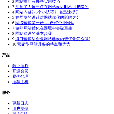
2
网站推广有哪些实用技巧
3
注意了！这三点在网站设计时不可忽略的
4
网站内链的5个小技巧 排名迅速提升
5
在网页的设计对网站优化的影响之处
6
网络营销第一步 — 做好企业网站
7
做好网站优化在困境中突破重生
8
网站建设的基本步骤
9
海口营销型企业网站建设内链优化怎么做?
10
营销型网站具备的特点和优势
产品
商业授权
开通会员
易优代理
推荐主机
服务
更新日志
用户案例
加入Q群