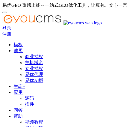
易优GEO 重磅上线 ~ 一站式GEO优化工具，让豆包、文心一言
登录
注册
模板
购买
商业授权
主机域名
专业授权
易优代理
易优AI版
生态+
应用
源码
插件
问答
帮助
视频教程