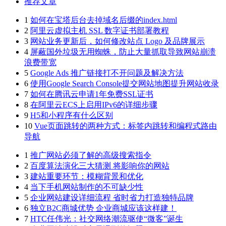
推荐文章
1
如何在宝塔后台去掉域名后缀的index.html
2
阿里云虚拟主机 SSL 数字证书部署教程
3
网站业务更新后，如何修改站点 Logo 及品牌展示
4
屏蔽国外垃圾无用蜘蛛，防止大量抓取导致网站崩溃
浪费带宽
5
Google Ads 推广链接打不开问题及解决方法
6
使用Google Search Console提交网站地图提升网站收录
7
如何在腾讯云申请1年免费SSL证书
8
在阿里云ECS上启用IPv6的详细步骤
9
H5和小程序有什么区别
10
Vue页面跳转的两种方式：标签内跳转和编程式路由
导航
1
推广网站必须了解的高级搜索指令
2
百度算法演化三大猜测 将影响你的网站
3
建站重要环节：模糊背景和优化
4
当下手机网站制作的不可缺少性
5
企业网站建设详细流程 省时省力打造独特品牌
6
独立B2C商城优势 企业商城应该这样建！
7
HTC任伟光：社交网络潮流驱使“微客”诞生