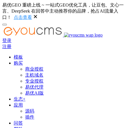
易优GEO 重磅上线 ~ 一站式GEO优化工具，让豆包、文心一
言、DeepSeek 在回答中主动推荐你的品牌，抢占AI流量入
口！
点击查看
登录
注册
模板
购买
商业授权
主机域名
专业授权
易优代理
易优AI版
生态+
应用
源码
插件
问答