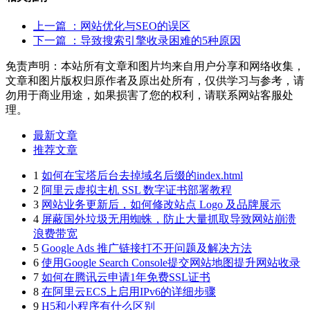
上一篇
：网站优化与SEO的误区
下一篇
：导致搜索引擎收录困难的5种原因
免责声明：本站所有文章和图片均来自用户分享和网络收集，
文章和图片版权归原作者及原出处所有，仅供学习与参考，请
勿用于商业用途，如果损害了您的权利，请联系网站客服处
理。
最新文章
推荐文章
1
如何在宝塔后台去掉域名后缀的index.html
2
阿里云虚拟主机 SSL 数字证书部署教程
3
网站业务更新后，如何修改站点 Logo 及品牌展示
4
屏蔽国外垃圾无用蜘蛛，防止大量抓取导致网站崩溃
浪费带宽
5
Google Ads 推广链接打不开问题及解决方法
6
使用Google Search Console提交网站地图提升网站收录
7
如何在腾讯云申请1年免费SSL证书
8
在阿里云ECS上启用IPv6的详细步骤
9
H5和小程序有什么区别