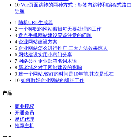
10
Vue页面跳转的两种方式：标签内跳转和编程式路由
导航
1
随机URL生成器
2
一个称职的网站编辑每天要处理的工作
3
盘点手机网站建设应该注意的问题
4
企业网站建设方案
5
企业网站怎么进行推广 三大方法效果惊人
6
网站建设实用小窍门分享
7
网络公司企业邮箱名词术语
8
新老域名对于网站建设的影响
9
建一个网站,较好的时间是10年前,其次是现在
10
如何做好企业网站的维护工作
产品
商业授权
开通会员
易优代理
推荐主机