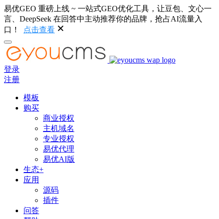
易优GEO 重磅上线 ~ 一站式GEO优化工具，让豆包、文心一
言、DeepSeek 在回答中主动推荐你的品牌，抢占AI流量入
口！
点击查看
登录
注册
模板
购买
商业授权
主机域名
专业授权
易优代理
易优AI版
生态+
应用
源码
插件
问答