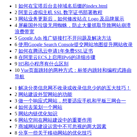
1
如何在宝塔后台去掉域名后缀的index.html
2
阿里云虚拟主机 SSL 数字证书部署教程
3
网站业务更新后，如何修改站点 Logo 及品牌展示
4
屏蔽国外垃圾无用蜘蛛，防止大量抓取导致网站崩溃
浪费带宽
5
Google Ads 推广链接打不开问题及解决方法
6
使用Google Search Console提交网站地图提升网站收录
7
如何在腾讯云申请1年免费SSL证书
8
在阿里云ECS上启用IPv6的详细步骤
9
H5和小程序有什么区别
10
Vue页面跳转的两种方式：标签内跳转和编程式路由
导航
1
解决分类信息网不收录或收录信息少的的五大技巧！
2
网站建设外贸网站的功能
3
做一个响应式网站，想要适应手机和平板三网合一
4
如何去策划一个网站
5
网站内链优化知识
6
网站空间在网站建设中的重要作用
7
商城网站建设运营中不可忽视的两大因素
8
分享一些关于移动网站的优化技巧