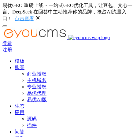
易优GEO 重磅上线 ~ 一站式GEO优化工具，让豆包、文心一
言、DeepSeek 在回答中主动推荐你的品牌，抢占AI流量入
口！
点击查看
登录
注册
模板
购买
商业授权
主机域名
专业授权
易优代理
易优AI版
生态+
应用
源码
插件
问答