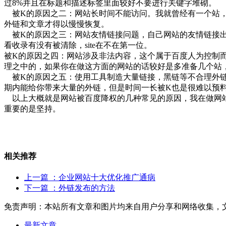
过8%并且在标题和描述标签里面较好不要进行关键字堆砌。
被K的原因之二：网站长时间不能访问。我就曾经有一个站，
外链和文章才得以慢慢恢复。
被K的原因之三：网站友情链接问题，自己网站的友情链接出
看收录有没有被清除，site在不在第一位。
被K的原因之四：网站涉及非法内容，这个属于百度人为控制而
理之中的，如果你在做这方面的网站的话较好是多准备几个站
被K的原因之五：使用工具制造大量链接，黑链等不合理外链
期内能给你带来大量的外链，但是时间一长被K也是很难以预
以上大概就是网站被百度降权的几种常见的原因，我在做网站
重要的是坚持。
相关推荐
上一篇
：企业网站十大优化推广通病
下一篇
：外链发布的方法
免责声明：本站所有文章和图片均来自用户分享和网络收集，
最新文章