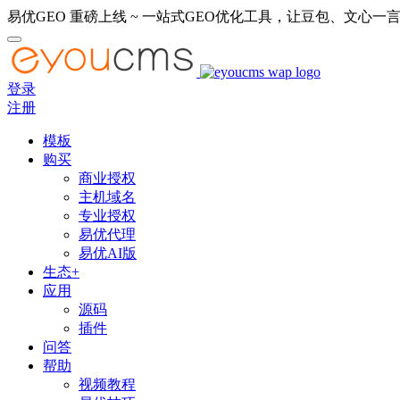
易优GEO 重磅上线 ~ 一站式GEO优化工具，让豆包、文心一言
登录
注册
模板
购买
商业授权
主机域名
专业授权
易优代理
易优AI版
生态+
应用
源码
插件
问答
帮助
视频教程