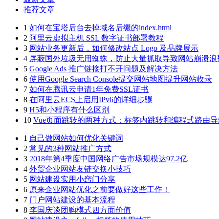
推荐文章
1
如何在宝塔后台去掉域名后缀的index.html
2
阿里云虚拟主机 SSL 数字证书部署教程
3
网站业务更新后，如何修改站点 Logo 及品牌展示
4
屏蔽国外垃圾无用蜘蛛，防止大量抓取导致网站崩溃浪
5
Google Ads 推广链接打不开问题及解决方法
6
使用Google Search Console提交网站地图提升网站收录
7
如何在腾讯云申请1年免费SSL证书
8
在阿里云ECS上启用IPv6的详细步骤
9
H5和小程序有什么区别
10
Vue页面跳转的两种方式：标签内跳转和编程式路由导
1
自己做网站如何优化关键词
2
常见的3种网站推广方式
3
2018年第4季度中国网络广告市场规模达97.2亿
4
外贸企业网站友链交换小技巧
5
网站建设实用小窍门分享
6
原来企业网站优化之前要做好这些工作！
7
门户网站建设的基本流程
8
李国庆谈团购模式四方面价值