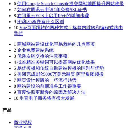
6
使用Google Search Console提交网站地图提升网站收录
7
如何在腾讯云申请1年免费SSL证书
8
在阿里云ECS上启用IPv6的详细步骤
9
H5和小程序有什么区别
10
Vue页面跳转的两种方式：标签内跳转和编程式路由
导航
1
商城网站建设优化容易忽略的几点事项
2
企业免费建站系统
3
优质友链交换的注意事项
4
找准精准关键词可以提高网站优化效果
5
易优模板和传统自助建站模板的区别与优势
6
美团完成B轮5000万美元融资 阿里集团领投
7
网页设计模版的一些流行趋势
8
网站建设的前期准备工作很重要
9
百度快照更新慢的原因及解决方法
10
垂直电子商务将有很大发展
产品
商业授权