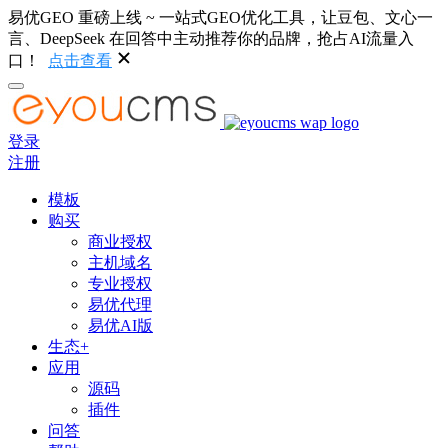
易优GEO 重磅上线 ~ 一站式GEO优化工具，让豆包、文心一
言、DeepSeek 在回答中主动推荐你的品牌，抢占AI流量入
口！
点击查看
登录
注册
模板
购买
商业授权
主机域名
专业授权
易优代理
易优AI版
生态+
应用
源码
插件
问答