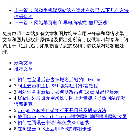
上一篇
：移动手机端网站这么建才有效果 以下几个方法
值得借鉴
下一篇
：网站单页电商 早电商模式“借尸还魂”
免责声明：本站所有文章和图片均来自用户分享和网络收集，
文章和图片版权归原作者及原出处所有，仅供学习与参考，请
勿用于商业用途，如果损害了您的权利，请联系网站客服处
理。
最新文章
推荐文章
1
如何在宝塔后台去掉域名后缀的index.html
2
阿里云虚拟主机 SSL 数字证书部署教程
3
网站业务更新后，如何修改站点 Logo 及品牌展示
4
屏蔽国外垃圾无用蜘蛛，防止大量抓取导致网站崩溃
浪费带宽
5
Google Ads 推广链接打不开问题及解决方法
6
使用Google Search Console提交网站地图提升网站收录
7
如何在腾讯云申请1年免费SSL证书
8
在阿里云ECS上启用IPv6的详细步骤