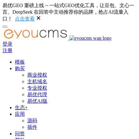
易优GEO 重磅上线 ~ 一站式GEO优化工具，让豆包、文心一
言、DeepSeek 在回答中主动推荐你的品牌，抢占AI流量入
口！
点击查看
登录
注册
模板
购买
商业授权
主机域名
专业授权
易优代理
易优AI版
生态+
应用
源码
插件
问答