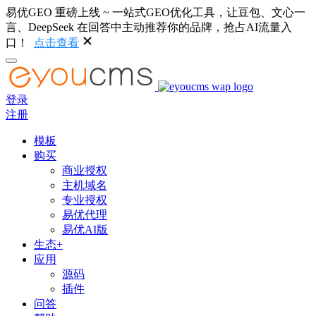
易优GEO 重磅上线 ~ 一站式GEO优化工具，让豆包、文心一
言、DeepSeek 在回答中主动推荐你的品牌，抢占AI流量入
口！
点击查看
登录
注册
模板
购买
商业授权
主机域名
专业授权
易优代理
易优AI版
生态+
应用
源码
插件
问答