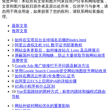
免责声明：本站所有文章和图片均来自用户分享和网络收集，
文章和图片版权归原作者及原出处所有，仅供学习与参考，请
勿用于商业用途，如果损害了您的权利，请联系网站客服处
理。
最新文章
推荐文章
1
如何在宝塔后台去掉域名后缀的index.html
2
阿里云虚拟主机 SSL 数字证书部署教程
3
网站业务更新后，如何修改站点 Logo 及品牌展示
4
屏蔽国外垃圾无用蜘蛛，防止大量抓取导致网站崩溃
浪费带宽
5
Google Ads 推广链接打不开问题及解决方法
6
使用Google Search Console提交网站地图提升网站收录
7
如何在腾讯云申请1年免费SSL证书
8
在阿里云ECS上启用IPv6的详细步骤
9
H5和小程序有什么区别
10
Vue页面跳转的两种方式：标签内跳转和编程式路由
导航
1
网站外链对网站优化的重要影响