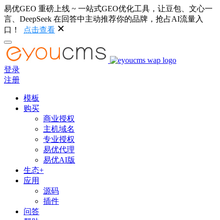
易优GEO 重磅上线 ~ 一站式GEO优化工具，让豆包、文心一
言、DeepSeek 在回答中主动推荐你的品牌，抢占AI流量入
口！
点击查看
登录
注册
模板
购买
商业授权
主机域名
专业授权
易优代理
易优AI版
生态+
应用
源码
插件
问答