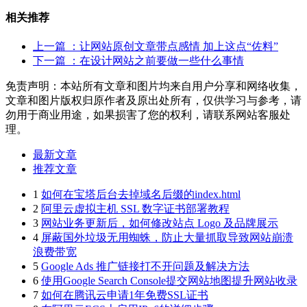
相关推荐
上一篇
：让网站原创文章带点感情 加上这点“佐料”
下一篇
：在设计网站之前要做一些什么事情
免责声明：本站所有文章和图片均来自用户分享和网络收集，
文章和图片版权归原作者及原出处所有，仅供学习与参考，请
勿用于商业用途，如果损害了您的权利，请联系网站客服处
理。
最新文章
推荐文章
1
如何在宝塔后台去掉域名后缀的index.html
2
阿里云虚拟主机 SSL 数字证书部署教程
3
网站业务更新后，如何修改站点 Logo 及品牌展示
4
屏蔽国外垃圾无用蜘蛛，防止大量抓取导致网站崩溃
浪费带宽
5
Google Ads 推广链接打不开问题及解决方法
6
使用Google Search Console提交网站地图提升网站收录
7
如何在腾讯云申请1年免费SSL证书