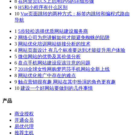
8
在阿里云ECS上启用IPv6的详细步骤
9
H5和小程序有什么区别
10
Vue页面跳转的两种方式：标签内跳转和编程式路由
导航
1
5步轻松选择优质网站建设服务商
2
网络公司为您讲解如何才能避免蜘蛛的陷阱
3
网站优化培训网站链接分析的技术
4
网站页面设计 有几个标准要达到才能提升用户体验
5
微信网站的优势及其价值分析
6
盘点手机网站建设应该注意的问题
7
2018全球女性网购梦芭莎手机网站全新上线
8
网站优化推广中存在的难点
9
触点营销很有趣 网站在其中扮演的角色更有趣
10
建设一个好网站要做到的几件事情
产品
商业授权
开通会员
易优代理
推荐主机