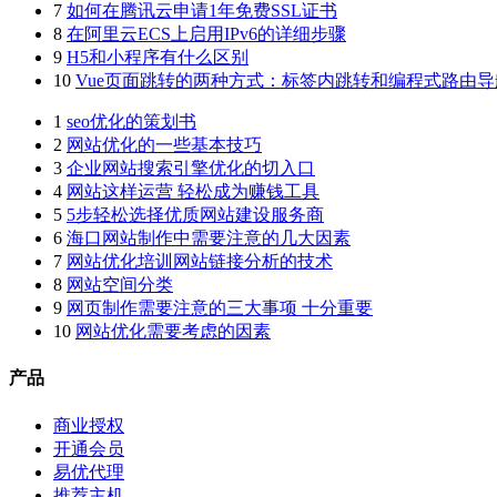
7
如何在腾讯云申请1年免费SSL证书
8
在阿里云ECS上启用IPv6的详细步骤
9
H5和小程序有什么区别
10
Vue页面跳转的两种方式：标签内跳转和编程式路由导
1
seo优化的策划书
2
网站优化的一些基本技巧
3
企业网站搜索引擎优化的切入口
4
网站这样运营 轻松成为赚钱工具
5
5步轻松选择优质网站建设服务商
6
海口网站制作中需要注意的几大因素
7
网站优化培训网站链接分析的技术
8
网站空间分类
9
网页制作需要注意的三大事项 十分重要
10
网站优化需要考虑的因素
产品
商业授权
开通会员
易优代理
推荐主机