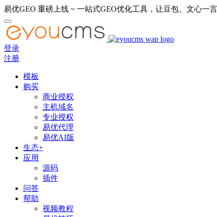
易优GEO 重磅上线 ~ 一站式GEO优化工具，让豆包、文心一言
登录
注册
模板
购买
商业授权
主机域名
专业授权
易优代理
易优AI版
生态+
应用
源码
插件
问答
帮助
视频教程