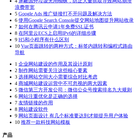
4
屏蔽国外垃圾无用蜘蛛，防止大量抓取导致网站崩溃
浪费带宽
5
Google Ads 推广链接打不开问题及解决方法
6
使用Google Search Console提交网站地图提升网站收录
7
如何在腾讯云申请1年免费SSL证书
8
在阿里云ECS上启用IPv6的详细步骤
9
H5和小程序有什么区别
10
Vue页面跳转的两种方式：标签内跳转和编程式路由
导航
1
企业网站建设的作用及其设计原则
2
制作网站需要关注这些核心要素
3
选择网站空间大小需要综合对比考虑
4
商城网站建设运营中不可忽视的两大因素
5
微信第三方开发公司：微信公众号搜索排名九大规则
6
网站注重优化是正确的选择
7
友情链接的作用
8
网站建设软件
9
网站页面设计 有几个标准要达到才能提升用户体验
10
推荐一款科技网站模板
产品