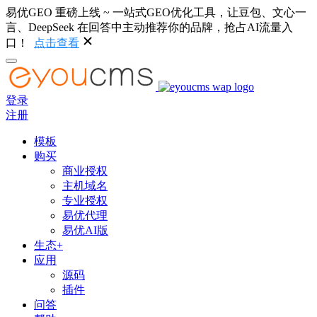
易优GEO 重磅上线 ~ 一站式GEO优化工具，让豆包、文心一
言、DeepSeek 在回答中主动推荐你的品牌，抢占AI流量入
口！
点击查看
登录
注册
模板
购买
商业授权
主机域名
专业授权
易优代理
易优AI版
生态+
应用
源码
插件
问答