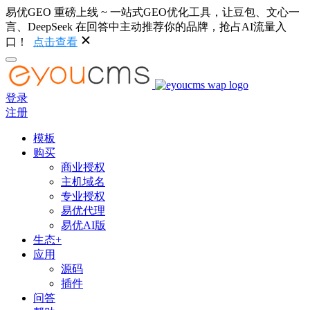
易优GEO 重磅上线 ~ 一站式GEO优化工具，让豆包、文心一
言、DeepSeek 在回答中主动推荐你的品牌，抢占AI流量入
口！
点击查看
登录
注册
模板
购买
商业授权
主机域名
专业授权
易优代理
易优AI版
生态+
应用
源码
插件
问答