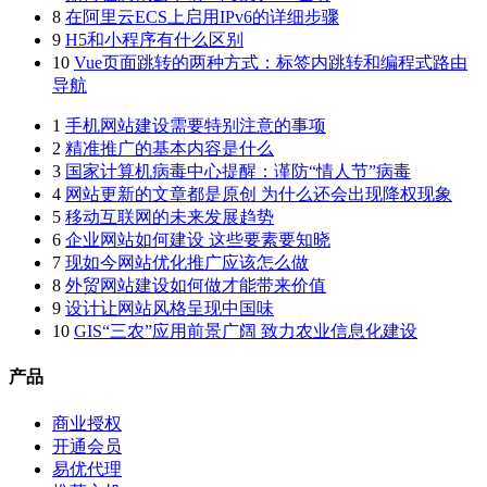
8
在阿里云ECS上启用IPv6的详细步骤
9
H5和小程序有什么区别
10
Vue页面跳转的两种方式：标签内跳转和编程式路由
导航
1
手机网站建设需要特别注意的事项
2
精准推广的基本内容是什么
3
国家计算机病毒中心提醒：谨防“情人节”病毒
4
网站更新的文章都是原创 为什么还会出现降权现象
5
移动互联网的未来发展趋势
6
企业网站如何建设 这些要素要知晓
7
现如今网站优化推广应该怎么做
8
外贸网站建设如何做才能带来价值
9
设计让网站风格呈现中国味
10
GIS“三农”应用前景广阔 致力农业信息化建设
产品
商业授权
开通会员
易优代理