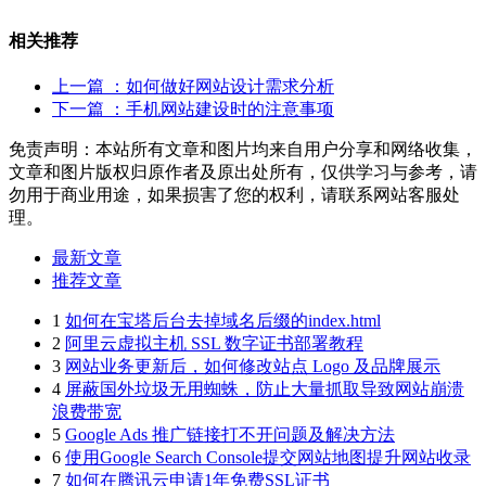
相关推荐
上一篇
：如何做好网站设计需求分析
下一篇
：手机网站建设时的注意事项
免责声明：本站所有文章和图片均来自用户分享和网络收集，
文章和图片版权归原作者及原出处所有，仅供学习与参考，请
勿用于商业用途，如果损害了您的权利，请联系网站客服处
理。
最新文章
推荐文章
1
如何在宝塔后台去掉域名后缀的index.html
2
阿里云虚拟主机 SSL 数字证书部署教程
3
网站业务更新后，如何修改站点 Logo 及品牌展示
4
屏蔽国外垃圾无用蜘蛛，防止大量抓取导致网站崩溃
浪费带宽
5
Google Ads 推广链接打不开问题及解决方法
6
使用Google Search Console提交网站地图提升网站收录
7
如何在腾讯云申请1年免费SSL证书