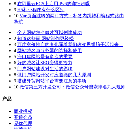
8
在阿里云ECS上启用IPv6的详细步骤
9
H5和小程序有什么区别
10
Vue页面跳转的两种方式：标签内跳转和编程式路由
导航
1
个人网站怎么做才可以创建成功
2
知道这些事 网站制作更轻松
3
百度竞价推广的变化逼着我们改变思维脑子活起来！
4
网站域名与服务器的选择和使用
5
海口建网站是有多么的重要
6
好的域名让SEO变得更给力
7
门户网站建设对生活的影响
8
做门户网站开发时应遵循的几大原则
9
搭建外贸网站平台需要注意的事项
10
微信第三方开发公司：微信公众号搜索排名九大规则
产品
商业授权
开通会员
易优代理