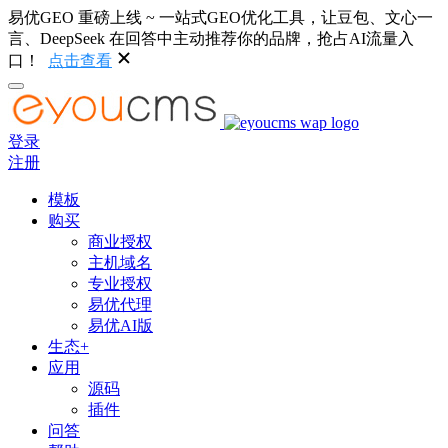
易优GEO 重磅上线 ~ 一站式GEO优化工具，让豆包、文心一
言、DeepSeek 在回答中主动推荐你的品牌，抢占AI流量入
口！
点击查看
登录
注册
模板
购买
商业授权
主机域名
专业授权
易优代理
易优AI版
生态+
应用
源码
插件
问答