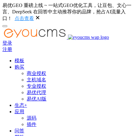
易优GEO 重磅上线 ~ 一站式GEO优化工具，让豆包、文心一
言、DeepSeek 在回答中主动推荐你的品牌，抢占AI流量入
口！
点击查看
登录
注册
模板
购买
商业授权
主机域名
专业授权
易优代理
易优AI版
生态+
应用
源码
插件
问答