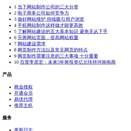
1
当下网站制作公司的三大分类
2
电子商务公司如何竞争力
3
做好网站维护 持续吸引用户浏览
4
手机网站制作这样做才能更高效
5
了解网站建设的五大基本知识 避免无从下手
6
完善网站页面，提高网站权重
7
网站建设需求
8
网页制作方法以及常见网页的特点
9
网页制作需要注意的三大事项 十分重要
10
百度李彦宏：未来5年将投资亿元扶持河南电商
产品
商业授权
开通会员
易优代理
推荐主机
服务
更新日志