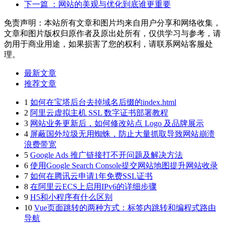
下一篇
：网站的美观与优化到底谁更重要
免责声明：本站所有文章和图片均来自用户分享和网络收集，
文章和图片版权归原作者及原出处所有，仅供学习与参考，请
勿用于商业用途，如果损害了您的权利，请联系网站客服处
理。
最新文章
推荐文章
1
如何在宝塔后台去掉域名后缀的index.html
2
阿里云虚拟主机 SSL 数字证书部署教程
3
网站业务更新后，如何修改站点 Logo 及品牌展示
4
屏蔽国外垃圾无用蜘蛛，防止大量抓取导致网站崩溃
浪费带宽
5
Google Ads 推广链接打不开问题及解决方法
6
使用Google Search Console提交网站地图提升网站收录
7
如何在腾讯云申请1年免费SSL证书
8
在阿里云ECS上启用IPv6的详细步骤
9
H5和小程序有什么区别
10
Vue页面跳转的两种方式：标签内跳转和编程式路由
导航