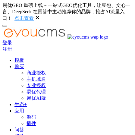
易优GEO 重磅上线 ~ 一站式GEO优化工具，让豆包、文心一
言、DeepSeek 在回答中主动推荐你的品牌，抢占AI流量入
口！
点击查看
登录
注册
模板
购买
商业授权
主机域名
专业授权
易优代理
易优AI版
生态+
应用
源码
插件
问答