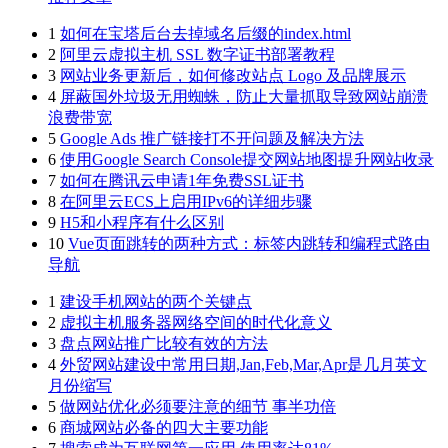
1
如何在宝塔后台去掉域名后缀的index.html
2
阿里云虚拟主机 SSL 数字证书部署教程
3
网站业务更新后，如何修改站点 Logo 及品牌展示
4
屏蔽国外垃圾无用蜘蛛，防止大量抓取导致网站崩溃
浪费带宽
5
Google Ads 推广链接打不开问题及解决方法
6
使用Google Search Console提交网站地图提升网站收录
7
如何在腾讯云申请1年免费SSL证书
8
在阿里云ECS上启用IPv6的详细步骤
9
H5和小程序有什么区别
10
Vue页面跳转的两种方式：标签内跳转和编程式路由
导航
1
建设手机网站的两个关键点
2
虚拟主机服务器网络空间的时代化意义
3
盘点网站推广比较有效的方法
4
外贸网站建设中常用日期,Jan,Feb,Mar,Apr是几月英文
月份缩写
5
做网站优化必须要注意的细节 事半功倍
6
商城网站必备的四大主要功能