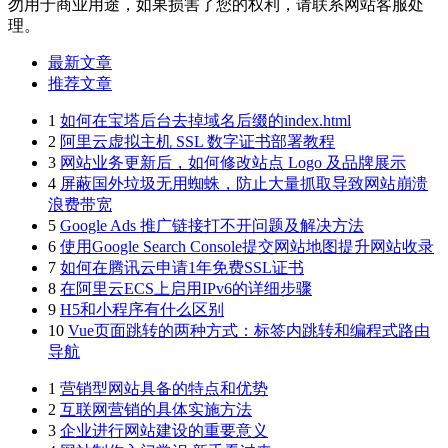
勿用于商业用途，如果损害了您的权利，请联系网站客服处
理。
最新文章
推荐文章
1
如何在宝塔后台去掉域名后缀的index.html
2
阿里云虚拟主机 SSL 数字证书部署教程
3
网站业务更新后，如何修改站点 Logo 及品牌展示
4
屏蔽国外垃圾无用蜘蛛，防止大量抓取导致网站崩溃
浪费带宽
5
Google Ads 推广链接打不开问题及解决方法
6
使用Google Search Console提交网站地图提升网站收录
7
如何在腾讯云申请1年免费SSL证书
8
在阿里云ECS上启用IPv6的详细步骤
9
H5和小程序有什么区别
10
Vue页面跳转的两种方式：标签内跳转和编程式路由
导航
1
营销型网站具备的特点和优势
2
互联网营销的具体实施方法
3
企业进行网站建设的重要意义