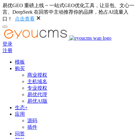
易优GEO 重磅上线 ~ 一站式GEO优化工具，让豆包、文心一
言、DeepSeek 在回答中主动推荐你的品牌，抢占AI流量入
口！
点击查看
登录
注册
模板
购买
商业授权
主机域名
专业授权
易优代理
易优AI版
生态+
应用
源码
插件
问答