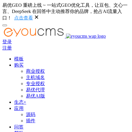
易优GEO 重磅上线 ~ 一站式GEO优化工具，让豆包、文心一
言、DeepSeek 在回答中主动推荐你的品牌，抢占AI流量入
口！
点击查看
登录
注册
模板
购买
商业授权
主机域名
专业授权
易优代理
易优AI版
生态+
应用
源码
插件
问答