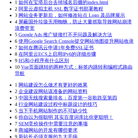
1
如何在宝塔后台去掉域名后缀的index.html
2
阿里云虚拟主机 SSL 数字证书部署教程
3
网站业务更新后，如何修改站点 Logo 及品牌展示
4
屏蔽国外垃圾无用蜘蛛，防止大量抓取导致网站崩溃
浪费带宽
5
Google Ads 推广链接打不开问题及解决方法
6
使用Google Search Console提交网站地图提升网站收录
7
如何在腾讯云申请1年免费SSL证书
8
在阿里云ECS上启用IPv6的详细步骤
9
H5和小程序有什么区别
10
Vue页面跳转的两种方式：标签内跳转和编程式路由
导航
1
网站建设怎么做才有更好的效果
2
企业建设网站该准备的网站资料
3
中国无线搜索量排名：百度第一谷歌跌至第四
4
行业网站建设过程中标题设计的技巧
5
当下手机网站制作的不可缺少性
6
你自以为很聪明 其实百度词库比你更聪明！
7
SEM竞价操作中需要注意的事项
8
商城网站的开发有哪些要求
9
新站长必须克服的九大毛病