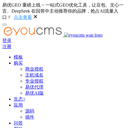
易优GEO 重磅上线 ~ 一站式GEO优化工具，让豆包、文心一
言、DeepSeek 在回答中主动推荐你的品牌，抢占AI流量入
口！
点击查看
登录
注册
模板
购买
商业授权
主机域名
专业授权
易优代理
易优AI版
生态+
应用
源码
插件
问答