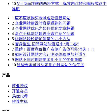
10
Vue页面跳转的两种方式：标签内跳转和编程式路由
导航
1
应不应该购买老域名建设新网站
2
企业网站建设时容易遇到的问题
3
企业网站优化之如何优化文章标题
4
盘点手机网站建设应该注意的问题
5
让网站轻松增加流量的几个方法
6
变身重生 招聘网站能否迎来“第二春”
7
重磅！百度竞价推广右侧广告位可能消失！ ！
8
如何设计网站才会让浏览体验更加舒适？
9
网站不同时期需要采用不同的优化策略
10
这些要素可以决定用户对网站的信任度
产品
商业授权
开通会员
易优代理
推荐主机