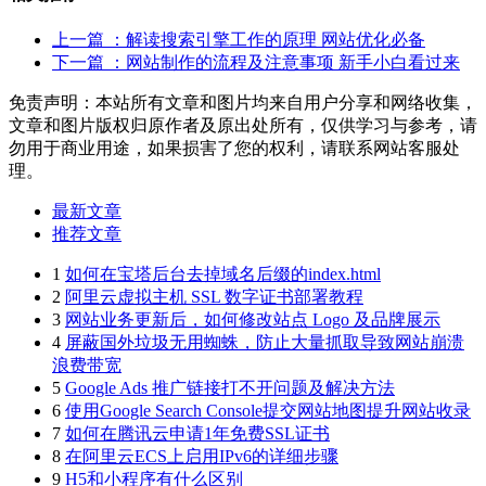
上一篇
：解读搜索引擎工作的原理 网站优化必备
下一篇
：网站制作的流程及注意事项 新手小白看过来
免责声明：本站所有文章和图片均来自用户分享和网络收集，
文章和图片版权归原作者及原出处所有，仅供学习与参考，请
勿用于商业用途，如果损害了您的权利，请联系网站客服处
理。
最新文章
推荐文章
1
如何在宝塔后台去掉域名后缀的index.html
2
阿里云虚拟主机 SSL 数字证书部署教程
3
网站业务更新后，如何修改站点 Logo 及品牌展示
4
屏蔽国外垃圾无用蜘蛛，防止大量抓取导致网站崩溃
浪费带宽
5
Google Ads 推广链接打不开问题及解决方法
6
使用Google Search Console提交网站地图提升网站收录
7
如何在腾讯云申请1年免费SSL证书
8
在阿里云ECS上启用IPv6的详细步骤
9
H5和小程序有什么区别