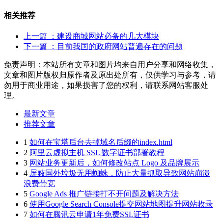
相关推荐
上一篇
：建设商城网站必备的几大模块
下一篇
：目前我国的政府网站普遍存在的问题
免责声明：本站所有文章和图片均来自用户分享和网络收集，
文章和图片版权归原作者及原出处所有，仅供学习与参考，请
勿用于商业用途，如果损害了您的权利，请联系网站客服处
理。
最新文章
推荐文章
1
如何在宝塔后台去掉域名后缀的index.html
2
阿里云虚拟主机 SSL 数字证书部署教程
3
网站业务更新后，如何修改站点 Logo 及品牌展示
4
屏蔽国外垃圾无用蜘蛛，防止大量抓取导致网站崩溃
浪费带宽
5
Google Ads 推广链接打不开问题及解决方法
6
使用Google Search Console提交网站地图提升网站收录
7
如何在腾讯云申请1年免费SSL证书