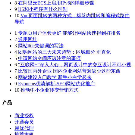
8
在阿里云ECS上启用IPv6的详细步骤
9
H5和小程序有什么区别
10
Vue页面跳转的两种方式：标签内跳转和编程式路由
导航
1
专题页用户体验更好 能够让网站快速得到好排名
2
通用网址
3
网站title关键词的写法
4
团购网站的三大未来趋势：区域细分 垂直化
5
申请网站空间应该注意的事项
6
“互联网+”深入人心，网页设计中的交互设计不可小视
7
比较国内外企业 国内企业网站普遍缺少这些东西
8
网站建设入门教学 新手小白学起来
9
Eyoucms优势解析-SEO网站优化推广
10
推动中小企业转变营销方式
产品
商业授权
开通会员
易优代理
推荐主机