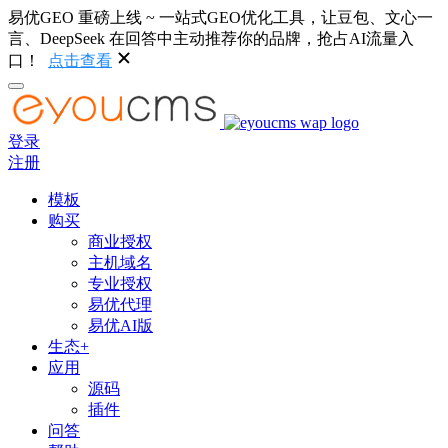
易优GEO 重磅上线 ~ 一站式GEO优化工具，让豆包、文心一
言、DeepSeek 在回答中主动推荐你的品牌，抢占AI流量入
口！
点击查看
登录
注册
模板
购买
商业授权
主机域名
专业授权
易优代理
易优AI版
生态+
应用
源码
插件
问答