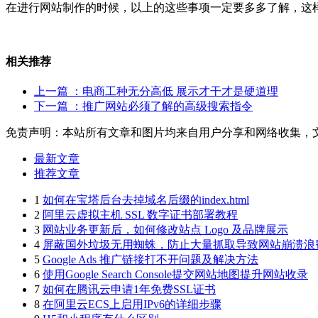
在进行网站制作的时候，以上的这些事项一定要多多了解，这
相关推荐
上一篇
：电商工种无分高低 展示才干才是硬道理
下一篇
：推广网站必须了解的高级搜索指令
免责声明：本站所有文章和图片均来自用户分享和网络收集，
最新文章
推荐文章
1
如何在宝塔后台去掉域名后缀的index.html
2
阿里云虚拟主机 SSL 数字证书部署教程
3
网站业务更新后，如何修改站点 Logo 及品牌展示
4
屏蔽国外垃圾无用蜘蛛，防止大量抓取导致网站崩溃浪
5
Google Ads 推广链接打不开问题及解决方法
6
使用Google Search Console提交网站地图提升网站收录
7
如何在腾讯云申请1年免费SSL证书
8
在阿里云ECS上启用IPv6的详细步骤