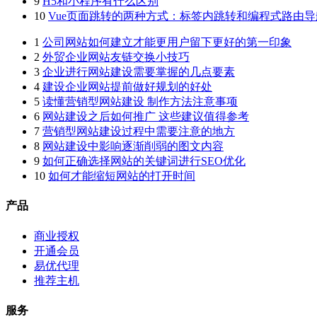
9
H5和小程序有什么区别
10
Vue页面跳转的两种方式：标签内跳转和编程式路由导
1
公司网站如何建立才能更用户留下更好的第一印象
2
外贸企业网站友链交换小技巧
3
企业进行网站建设需要掌握的几点要素
4
建设企业网站提前做好规划的好处
5
读懂营销型网站建设 制作方法注意事项
6
网站建设之后如何推广 这些建议值得参考
7
营销型网站建设过程中需要注意的地方
8
网站建设中影响逐渐削弱的图文内容
9
如何正确选择网站的关键词进行SEO优化
10
如何才能缩短网站的打开时间
产品
商业授权
开通会员
易优代理
推荐主机
服务