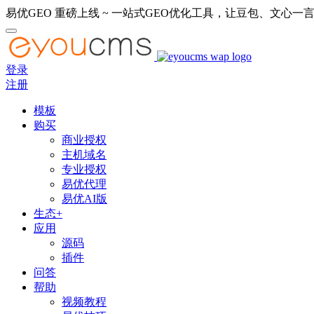
易优GEO 重磅上线 ~ 一站式GEO优化工具，让豆包、文心一言
登录
注册
模板
购买
商业授权
主机域名
专业授权
易优代理
易优AI版
生态+
应用
源码
插件
问答
帮助
视频教程