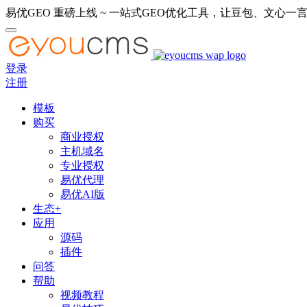
易优GEO 重磅上线 ~ 一站式GEO优化工具，让豆包、文心一言
登录
注册
模板
购买
商业授权
主机域名
专业授权
易优代理
易优AI版
生态+
应用
源码
插件
问答
帮助
视频教程