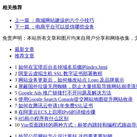
相关推荐
上一篇
：商城网站建设的六个小技巧
下一篇
：电商平台可以提供哪些业务
免责声明：本站所有文章和图片均来自用户分享和网络收集，
最新文章
推荐文章
1
如何在宝塔后台去掉域名后缀的index.html
2
阿里云虚拟主机 SSL 数字证书部署教程
3
网站业务更新后，如何修改站点 Logo 及品牌展示
4
屏蔽国外垃圾无用蜘蛛，防止大量抓取导致网站崩溃浪
5
Google Ads 推广链接打不开问题及解决方法
6
使用Google Search Console提交网站地图提升网站收录
7
如何在腾讯云申请1年免费SSL证书
8
在阿里云ECS上启用IPv6的详细步骤
9
H5和小程序有什么区别
10
Vue页面跳转的两种方式：标签内跳转和编程式路由导
1
外贸公司网站怎么设计更好 这些要素要知晓