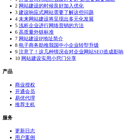
2
网站建设的时候良好加入优化
3
建设响应式网站需要了解这些问题
4
未来网站建设将呈现出多元化发展
5
浅析企业进行网络营销的方法
6
高质量外链标准
7
网站建设IP地址简介
8
电子商务助推我国中小企业转型升级
9
注意了！这几种情况会对企业网站SEO造成影响
10
网站建设实用小窍门分享
产品
商业授权
开通会员
易优代理
推荐主机
服务
更新日志
用户案例