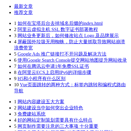
最新文章
推荐文章
1
如何在宝塔后台去掉域名后缀的index.html
2
阿里云虚拟主机 SSL 数字证书部署教程
3
网站业务更新后，如何修改站点 Logo 及品牌展示
4
屏蔽国外垃圾无用蜘蛛，防止大量抓取导致网站崩溃
浪费带宽
5
Google Ads 推广链接打不开问题及解决方法
6
使用Google Search Console提交网站地图提升网站收录
7
如何在腾讯云申请1年免费SSL证书
8
在阿里云ECS上启用IPv6的详细步骤
9
H5和小程序有什么区别
10
Vue页面跳转的两种方式：标签内跳转和编程式路由
导航
1
网站内容建设五大方案
2
网站建设当中如何突出企业特色
3
免费建站系统
4
好的网站定制策划需要具有什么特点
5
网页制作需要注意的三大事项 十分重要