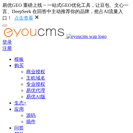
易优GEO 重磅上线 ~ 一站式GEO优化工具，让豆包、文心一
言、DeepSeek 在回答中主动推荐你的品牌，抢占AI流量入
口！
点击查看
登录
注册
模板
购买
商业授权
主机域名
专业授权
易优代理
易优AI版
生态+
应用
源码
插件
问答