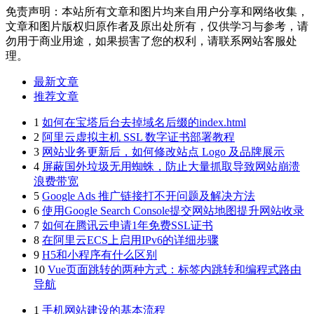
免责声明：本站所有文章和图片均来自用户分享和网络收集，
文章和图片版权归原作者及原出处所有，仅供学习与参考，请
勿用于商业用途，如果损害了您的权利，请联系网站客服处
理。
最新文章
推荐文章
1
如何在宝塔后台去掉域名后缀的index.html
2
阿里云虚拟主机 SSL 数字证书部署教程
3
网站业务更新后，如何修改站点 Logo 及品牌展示
4
屏蔽国外垃圾无用蜘蛛，防止大量抓取导致网站崩溃
浪费带宽
5
Google Ads 推广链接打不开问题及解决方法
6
使用Google Search Console提交网站地图提升网站收录
7
如何在腾讯云申请1年免费SSL证书
8
在阿里云ECS上启用IPv6的详细步骤
9
H5和小程序有什么区别
10
Vue页面跳转的两种方式：标签内跳转和编程式路由
导航
1
手机网站建设的基本流程