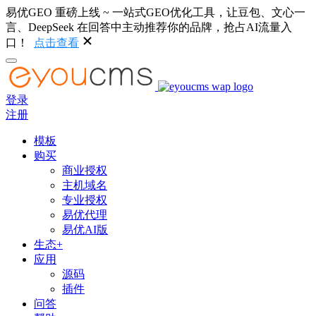
易优GEO 重磅上线 ~ 一站式GEO优化工具，让豆包、文心一
言、DeepSeek 在回答中主动推荐你的品牌，抢占AI流量入
口！
点击查看
登录
注册
模板
购买
商业授权
主机域名
专业授权
易优代理
易优AI版
生态+
应用
源码
插件
问答