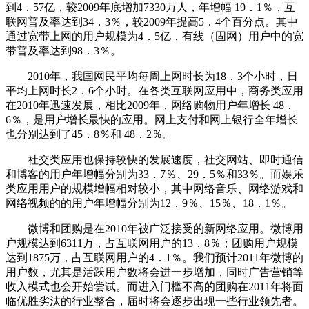
到4．57亿，较2009年底增加7330万人，年增幅 19．1％，互
联网普及率达到34．3％，较2009年提高5．4个百分点。其中
通过宽带上网的用户规模为4．5亿，有线（固网）用户中的宽
带普及率达到98．3％。
2010年，我国网民平均每周上网时长为18．3个小时，日
平均上网时长2．6个小时。在各类互联网应用中，商务类应用
在2010年迅速发展，相比2009年，网络购物用户年增长 48．
6％，是用户增长最快的应用。网上支付和网上银行全年增长
也分别达到了45．8％和 48．2％。
社交类应用也保持较快的发展速度，社交网站、即时通信
和博客的用户年增幅分别为33．7％、29．5％和33％。而娱乐
类应用用户的规模增幅相对较小，其中网络音乐、网络游戏和
网络视频的的用户年增幅分别为12．9％、15％、18．1％。
微博和团购是在2010年被广泛接受的新网络应用。微博用
户规模达到6311万，占互联网用户的13．8％；团购用户规模
达到1875万，占互联网用户的4．1％。我们预计2011年微博的
用户数，尤其是活跃用户数将会进一步增加，同时广告营销等
收入模式也会开始尝试。而进入门槛不高的团购在2011年将面
临优胜劣汰的行业整合，届时将会逐步出现一些行业领先者。