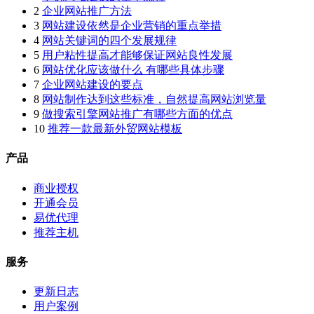
2
企业网站推广方法
3
网站建设依然是企业营销的重点举措
4
网站关键词的四个发展规律
5
用户粘性提高才能够保证网站良性发展
6
网站优化应该做什么 有哪些具体步骤
7
企业网站建设的要点
8
网站制作达到这些标准，自然提高网站浏览量
9
做搜索引擎网站推广有哪些方面的优点
10
推荐一款最新外贸网站模板
产品
商业授权
开通会员
易优代理
推荐主机
服务
更新日志
用户案例