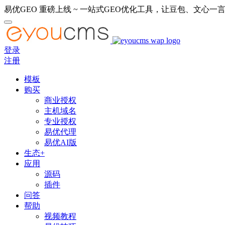
易优GEO 重磅上线 ~ 一站式GEO优化工具，让豆包、文心一言
登录
注册
模板
购买
商业授权
主机域名
专业授权
易优代理
易优AI版
生态+
应用
源码
插件
问答
帮助
视频教程