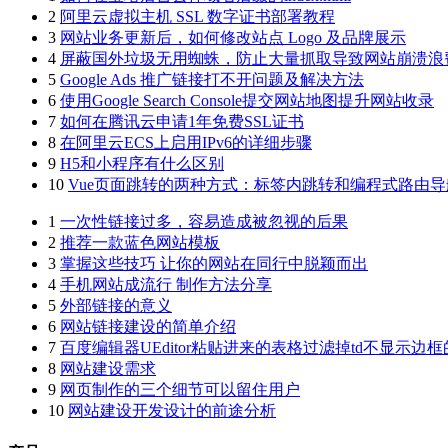
2
阿里云虚拟主机 SSL 数字证书部署教程
3
网站业务更新后，如何修改站点 Logo 及品牌展示
4
屏蔽国外垃圾无用蜘蛛，防止大量抓取导致网站崩溃浪
5
Google Ads 推广链接打不开问题及解决方法
6
使用Google Search Console提交网站地图提升网站收录
7
如何在腾讯云申请1年免费SSL证书
8
在阿里云ECS上启用IPv6的详细步骤
9
H5和小程序有什么区别
10
Vue页面跳转的两种方式：标签内跳转和编程式路由导
1
一次性链接过多，容易造成被忽视的后果
2
推荐一款蓝色网站模板
3
掌握这些技巧 让你的网站在同行中脱颖而出
4
手机网站成流行 制作方法分享
5
外部链接的意义
6
网站链接建设的简单介绍
7
百度编辑器UEditor粘贴进来的表格过滤掉td不显示边
8
网站建设需求
9
网页制作的三个细节可以留住用户
10
网站建设开发设计的前途分析