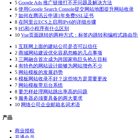
5
Google Ads 推广链接打不开问题及解决方法
6
使用Google Search Console提交网站地图提升网站收录
7
如何在腾讯云申请1年免费SSL证书
8
在阿里云ECS上启用IPv6的详细步骤
9
H5和小程序有什么区别
10
Vue页面跳转的两种方式：标签内跳转和编程式路由导
1
互联网上面的建站公司是否可以信任
2
商城网站建设优化容易忽略的几点事项
3
三网融合首次成为跨国家电巨头抢占目标
4
有特色的网站设计能够为网站增色不少
5
网站模板的发展趋势
6
模板网站收录不好？这些地方是需要更改
7
网站模板带后台系统
8
要怎样处理网站跳出率高的问题
9
服务器必须要具备的两大要求
10
网络公司企业邮箱名词术语
产品
商业授权
开通会员