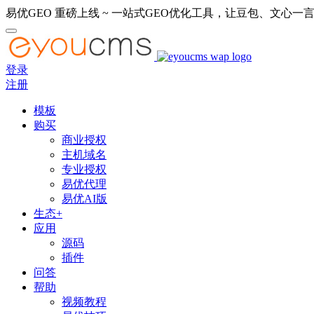
易优GEO 重磅上线 ~ 一站式GEO优化工具，让豆包、文心一言
登录
注册
模板
购买
商业授权
主机域名
专业授权
易优代理
易优AI版
生态+
应用
源码
插件
问答
帮助
视频教程