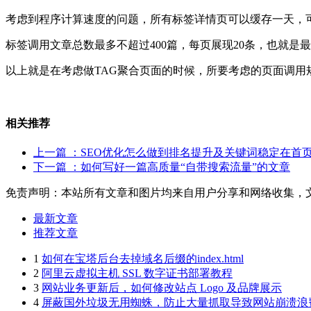
考虑到程序计算速度的问题，所有标签详情页可以缓存一天，
标签调用文章总数最多不超过400篇，每页展现20条，也就是最
以上就是在考虑做TAG聚合页面的时候，所要考虑的页面调
相关推荐
上一篇
：SEO优化怎么做到排名提升及关键词稳定在首
下一篇
：如何写好一篇高质量“自带搜索流量”的文章
免责声明：本站所有文章和图片均来自用户分享和网络收集，
最新文章
推荐文章
1
如何在宝塔后台去掉域名后缀的index.html
2
阿里云虚拟主机 SSL 数字证书部署教程
3
网站业务更新后，如何修改站点 Logo 及品牌展示
4
屏蔽国外垃圾无用蜘蛛，防止大量抓取导致网站崩溃浪