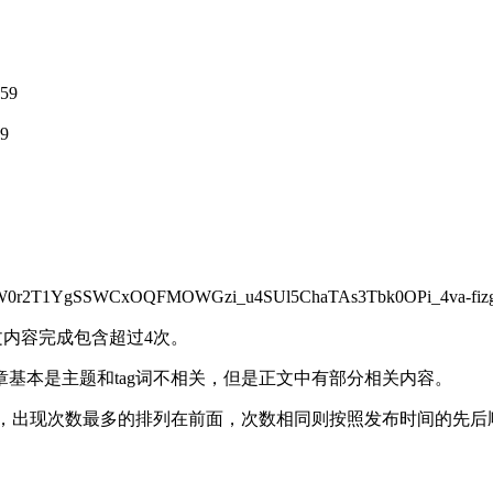
59
9
。
0LW0r2T1YgSSWCxOQFMOWGzi_u4SUl5ChaTAs3Tbk0OPi_4va-fi
文内容完成包含超过4次。
基本是主题和tag词不相关，但是正文中有部分相关内容。
序，出现次数最多的排列在前面，次数相同则按照发布时间的先