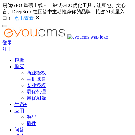
易优GEO 重磅上线 ~ 一站式GEO优化工具，让豆包、文心一
言、DeepSeek 在回答中主动推荐你的品牌，抢占AI流量入
口！
点击查看
登录
注册
模板
购买
商业授权
主机域名
专业授权
易优代理
易优AI版
生态+
应用
源码
插件
问答