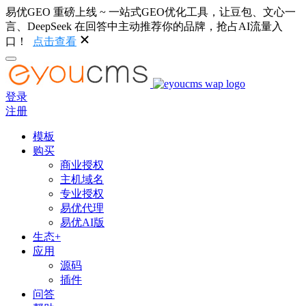
易优GEO 重磅上线 ~ 一站式GEO优化工具，让豆包、文心一
言、DeepSeek 在回答中主动推荐你的品牌，抢占AI流量入
口！
点击查看
登录
注册
模板
购买
商业授权
主机域名
专业授权
易优代理
易优AI版
生态+
应用
源码
插件
问答