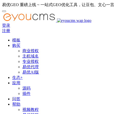
易优GEO 重磅上线 ~ 一站式GEO优化工具，让豆包、文心一言
登录
注册
模板
购买
商业授权
主机域名
专业授权
易优代理
易优AI版
生态+
应用
源码
插件
问答
帮助
视频教程