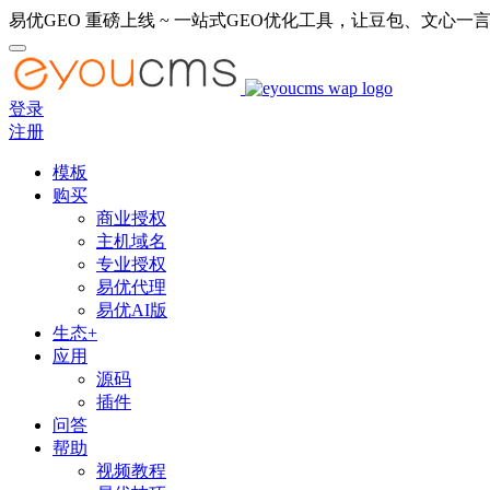
易优GEO 重磅上线 ~ 一站式GEO优化工具，让豆包、文心一言
登录
注册
模板
购买
商业授权
主机域名
专业授权
易优代理
易优AI版
生态+
应用
源码
插件
问答
帮助
视频教程