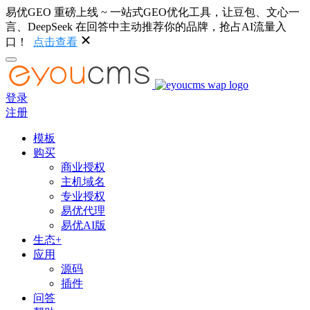
易优GEO 重磅上线 ~ 一站式GEO优化工具，让豆包、文心一
言、DeepSeek 在回答中主动推荐你的品牌，抢占AI流量入
口！
点击查看
登录
注册
模板
购买
商业授权
主机域名
专业授权
易优代理
易优AI版
生态+
应用
源码
插件
问答