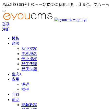
易优GEO 重磅上线 ~ 一站式GEO优化工具，让豆包、文心一言
登录
注册
模板
购买
商业授权
主机域名
专业授权
易优代理
易优AI版
生态+
应用
源码
插件
问答
帮助
视频教程