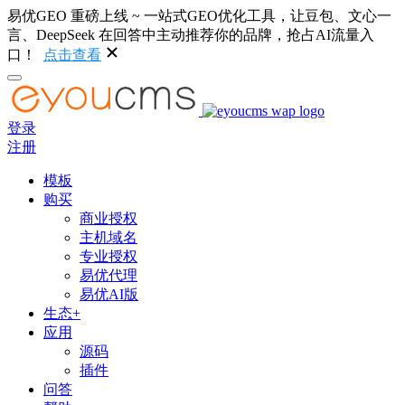
易优GEO 重磅上线 ~ 一站式GEO优化工具，让豆包、文心一
言、DeepSeek 在回答中主动推荐你的品牌，抢占AI流量入
口！
点击查看
登录
注册
模板
购买
商业授权
主机域名
专业授权
易优代理
易优AI版
生态+
应用
源码
插件
问答