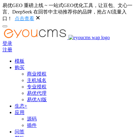
易优GEO 重磅上线 ~ 一站式GEO优化工具，让豆包、文心一
言、DeepSeek 在回答中主动推荐你的品牌，抢占AI流量入
口！
点击查看
登录
注册
模板
购买
商业授权
主机域名
专业授权
易优代理
易优AI版
生态+
应用
源码
插件
问答