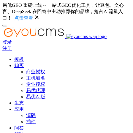
易优GEO 重磅上线 ~ 一站式GEO优化工具，让豆包、文心一
言、DeepSeek 在回答中主动推荐你的品牌，抢占AI流量入
口！
点击查看
登录
注册
模板
购买
商业授权
主机域名
专业授权
易优代理
易优AI版
生态+
应用
源码
插件
问答