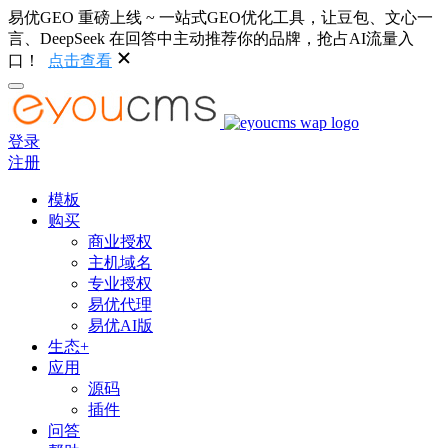
易优GEO 重磅上线 ~ 一站式GEO优化工具，让豆包、文心一
言、DeepSeek 在回答中主动推荐你的品牌，抢占AI流量入
口！
点击查看
登录
注册
模板
购买
商业授权
主机域名
专业授权
易优代理
易优AI版
生态+
应用
源码
插件
问答