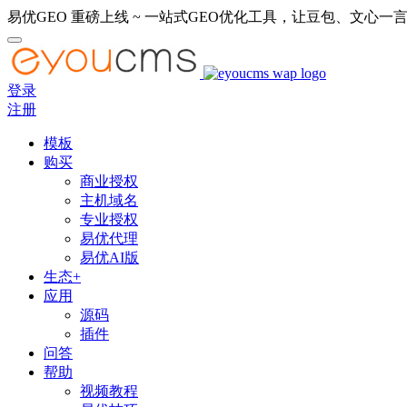
易优GEO 重磅上线 ~ 一站式GEO优化工具，让豆包、文心一言
登录
注册
模板
购买
商业授权
主机域名
专业授权
易优代理
易优AI版
生态+
应用
源码
插件
问答
帮助
视频教程